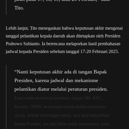
Tito.
Lebih lanjut, Tito menegaskan bahwa keputusan akhir mengenai
tanggal pelantikan kepala daerah akan ditetapkan oleh Presiden
Prabowo Subianto. Ia berencana melaporkan hasil pembahasan
jadwal kepada Presiden sebelum tanggal 17-20 Februari 2025.
“Nanti keputusan akhir ada di tangan Bapak
Presiden, karena jadwal dan mekanisme
pelantikan diatur melalui peraturan presiden.
Kami sudah melakukan koordinasi dengan MK, KPU,
Bawaslu, DPRD, serta kepala daerah melalui pertemuan
daring.
Setelah perhitungan selesai, saya akan melaporkan
kepada Presiden, dan jika beliau sudah memutuskan, kami