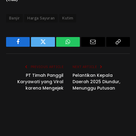
Banjir
Harga Sayuran
Kutim
Facebook
Twitter
WhatsApp
Email
Copy
Link
PREVIOUS ARTICLE
NEXT ARTICLE
PT Timah Panggil
Pelantikan Kepala
Karyawati yang Viral
Daerah 2025 Diundur,
karena Mengejek
Menunggu Putusan
Pengguna BPJS
Mahkamah Konstitusi
Redaksi