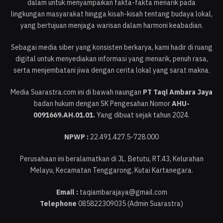
dalam untuk menyampaikan fakta-fakta menarik pada
lingkungan masyarakat hingga kisah-kisah tentang budaya lokal,
yang bertujuan menjaga warisan dalam harmoni keabadian.
Sebagai media siber yang konsisten berkarya, kami hadir di ruang
digital untuk menyediakan informasi yang menarik, penuh rasa,
serta menjembatani jiwa dengan cerita lokal yang sarat makna.
Media Suarastra.com ini di bawah naungan
PT Taqi Ambara Jaya
badan hukum dengan SK Pengesahan Nomor
AHU-
0091669.AH.01.01.
Yang dibuat sejak tahun 2024.
NPWP :
22.491.427.5-728.000
Perusahaan ini beralamatkan di JL. Betutu, RT.43, Kelurahan
Melayu, Kecamatan Tenggarong, Kutai Kartanegara.
Email :
taqiambarajaya@gmail.com
Telephone
085822309035 (Admin Suarastra)