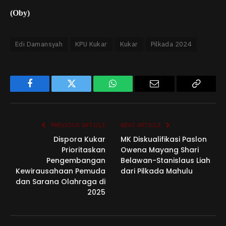
(Oby)
Edi Damansyah
KPU Kukar
Kukar
Pilkada 2024
Facebook
Twitter
WhatsApp
Email
Copy
Link
PREVIOUS ARTICLE
NEXT ARTICLE
Dispora Kukar
MK Diskualifikasi Paslon
Prioritaskan
Owena Mayang Shari
Pengembangan
Belawan-Stanislaus Liah
Kewirausahaan Pemuda
dari Pilkada Mahulu
dan Sarana Olahraga di
2025