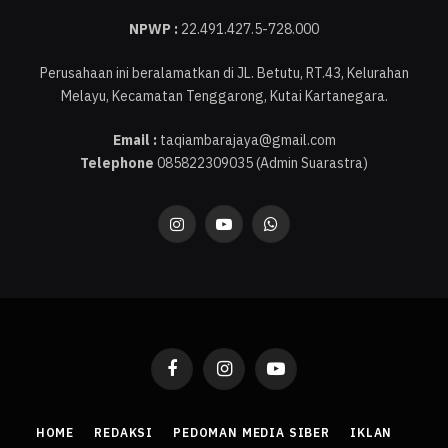
NPWP :
22.491.427.5-728.000
Perusahaan ini beralamatkan di JL. Betutu, RT.43, Kelurahan
Melayu, Kecamatan Tenggarong, Kutai Kartanegara.
Email :
taqiambarajaya@gmail.com
Telephone
085822309035 (Admin Suarastra)
Instagram
YouTube
WhatsApp
Facebook
Instagram
YouTube
HOME
REDAKSI
PEDOMAN MEDIA SIBER
IKLAN