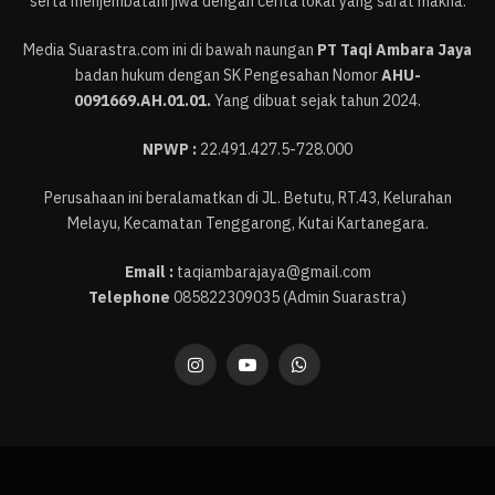
serta menjembatani jiwa dengan cerita lokal yang sarat makna.
Media Suarastra.com ini di bawah naungan
PT Taqi Ambara Jaya
badan hukum dengan SK Pengesahan Nomor
AHU-
0091669.AH.01.01.
Yang dibuat sejak tahun 2024.
NPWP :
22.491.427.5-728.000
Perusahaan ini beralamatkan di JL. Betutu, RT.43, Kelurahan
Melayu, Kecamatan Tenggarong, Kutai Kartanegara.
Email :
taqiambarajaya@gmail.com
Telephone
085822309035 (Admin Suarastra)
Instagram
YouTube
WhatsApp