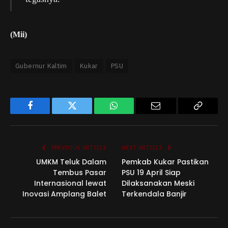
(Mii)
Gubernur Kaltim
Kukar
PSU
Facebook
Twitter
WhatsApp
Email
Copy
Link
PREVIOUS ARTICLE
NEXT ARTICLE
UMKM Teluk Dalam
Pemkab Kukar Pastikan
Tembus Pasar
PSU 19 April Siap
Internasional lewat
Dilaksanakan Meski
Inovasi Amplang Balet
Terkendala Banjir