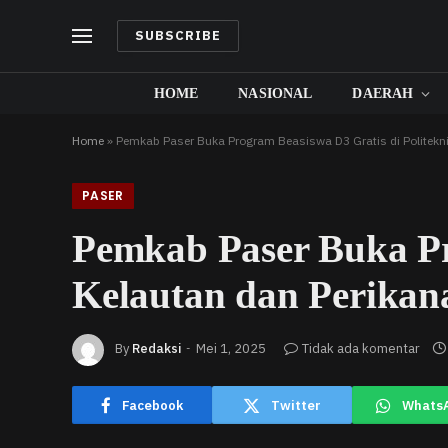
SUBSCRIBE
HOME
NASIONAL
DAERAH
Home
»
Pemkab Paser Buka Program Beasiswa D3 Gratis di Politekni
PASER
Pemkab Paser Buka Pr
Kelautan dan Perikan
By
Redaksi
Mei 1, 2025
Tidak ada komentar
Facebook
Twitter
Whats