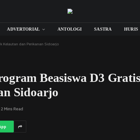
ADVERTORIAL
ANTOLOGI
SASTRA
HURIS
k Kelautan dan Perikanan Sidoarjo
ogram Beasiswa D3 Gratis 
an Sidoarjo
2 Mins Read
App