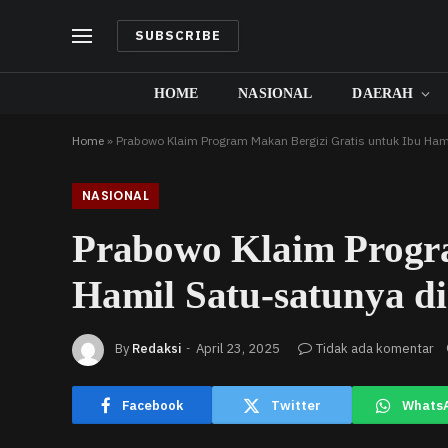
SUBSCRIBE
HOME
NASIONAL
DAERAH
Home
»
Prabowo Klaim Program Makan Bergizi Gratis untuk Ibu Ham
NASIONAL
Prabowo Klaim Progra
Hamil Satu-satunya d
By
Redaksi
April 23, 2025
Tidak ada komentar
Facebook
Twitter
Whats