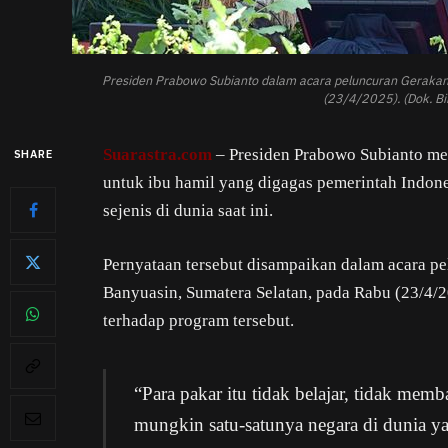
Presiden Prabowo Subianto dalam acara peluncuran Gerakan 
(23/4/2025). (Dok. Bi
Suarastra.com
– Presiden Prabowo Subianto me
SHARE
untuk ibu hamil yang digagas pemerintah Indo
sejenis di dunia saat ini.
Pernyataan tersebut disampaikan dalam acara p
Banyuasin, Sumatera Selatan, pada Rabu (23/4/20
terhadap program tersebut.
“Para pakar itu tidak belajar, tidak me
mungkin satu-satunya negara di dunia 