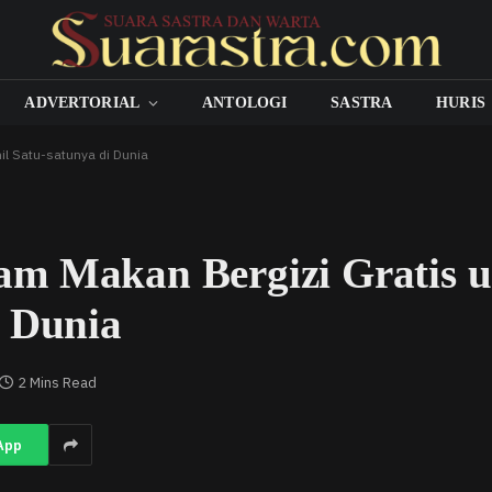
ADVERTORIAL
ANTOLOGI
SASTRA
HURIS
il Satu-satunya di Dunia
m Makan Bergizi Gratis u
i Dunia
2 Mins Read
App