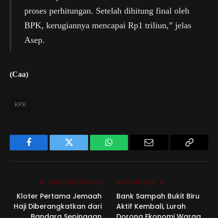
proses perhitungan. Setelah dihitung final oleh
BPK, kerugiannya mencapai Rp1 triliun,” jelas
Asep.
(Caa)
KPK
Facebook
Twitter
WhatsApp
Email
Copy
Link
PREVIOUS ARTICLE
NEXT ARTICLE
Kloter Pertama Jemaah
Bank Sampah Bukit Biru
Haji Diberangkatkan dari
Aktif Kembali, Lurah
Bandara Sepinggan
Dorong Ekonomi Warga