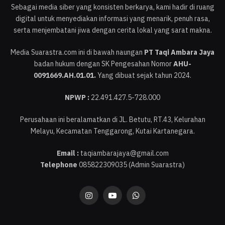
Sebagai media siber yang konsisten berkarya, kami hadir di ruang
digital untuk menyediakan informasi yang menarik, penuh rasa,
serta menjembatani jiwa dengan cerita lokal yang sarat makna.
Media Suarastra.com ini di bawah naungan
PT Taqi Ambara Jaya
badan hukum dengan SK Pengesahan Nomor
AHU-
0091669.AH.01.01.
Yang dibuat sejak tahun 2024.
NPWP :
22.491.427.5-728.000
Perusahaan ini beralamatkan di JL. Betutu, RT.43, Kelurahan
Melayu, Kecamatan Tenggarong, Kutai Kartanegara.
Email :
taqiambarajaya@gmail.com
Telephone
085822309035 (Admin Suarastra)
Instagram
YouTube
WhatsApp