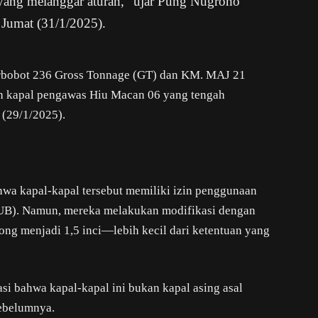
 yang melanggar aturan,” ujar Pung Nugroho
 Jumat (31/1/2025).
erbobot 236 Gross Tonnage (GT) dan KM. MAJ 21
h kapal pengawas Hiu Macan 06 yang tengah
 (29/1/2025).
wa kapal-kapal tersebut memiliki izin penggunaan
HUB). Namun, mereka melakukan modifikasi dengan
ng menjadi 1,5 inci—lebih kecil dari ketentuan yang
asi bahwa kapal-kapal ini bukan kapal asing asal
sebelumnya.