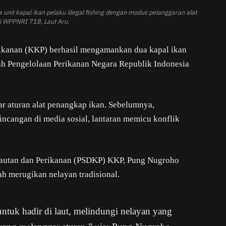
it kapal ikan pelaku illegal fishing dengan modus pelanggaran alat
i WPPNRI 718, Laut Aru.
ikanan (KKP) berhasil mengamankan dua kapal ikan
yah Pengelolaan Perikanan Negara Republik Indonesia
r aturan alat penangkap ikan. Sebelumnya,
incangan di media sosial, lantaran memicu konflik
lautan dan Perikanan (PSDKP) KKP, Pung Nugroho
h merugikan nelayan tradisional.
tuk hadir di laut, melindungi nelayan yang