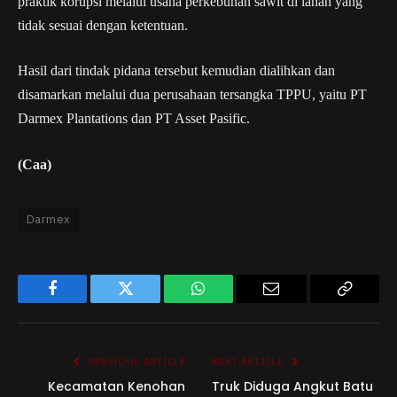
praktik korupsi melalui usaha perkebunan sawit di lahan yang
tidak sesuai dengan ketentuan.
Hasil dari tindak pidana tersebut kemudian dialihkan dan
disamarkan melalui dua perusahaan tersangka TPPU, yaitu PT
Darmex Plantations dan PT Asset Pasific.
(Caa)
Darmex
Facebook
Twitter
WhatsApp
Email
Copy
Link
PREVIOUS ARTICLE
NEXT ARTICLE
Kecamatan Kenohan
Truk Diduga Angkut Batu