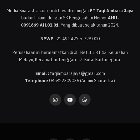
Media Suarastra.com ini di bawah naungan
PT Taqi Ambara Jaya
badan hukum dengan SK Pengesahan Nomor
AHU-
0091669.AH.01.01.
Yang dibuat sejak tahun 2024.
NPWP :
22.491.427.5-728.000
Perusahaan ini beralamatkan di JL. Betutu, RT.43, Kelurahan
Melayu, Kecamatan Tenggarong, Kutai Kartanegara.
Email :
taqiambarajaya@gmail.com
Telephone
085822309035 (Admin Suarastra)
Instagram
YouTube
WhatsApp