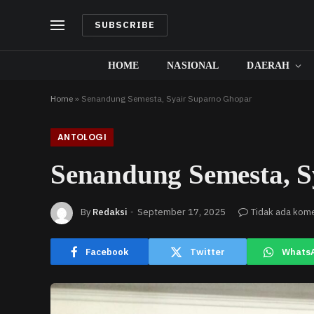
SUBSCRIBE
HOME
NASIONAL
DAERAH
Home
»
Senandung Semesta, Syair Suparno Ghopar
ANTOLOGI
Senandung Semesta, S
By
Redaksi
September 17, 2025
Tidak ada kom
Facebook
Twitter
Whats