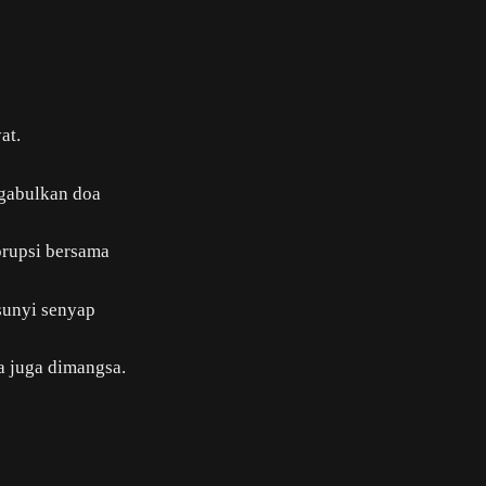
at.
gabulkan doa
orupsi bersama
sunyi senyap
a juga dimangsa.