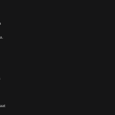
a
a.
a
aat