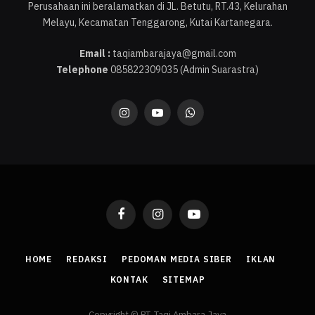
Perusahaan ini beralamatkan di JL. Betutu, RT.43, Kelurahan
Melayu, Kecamatan Tenggarong, Kutai Kartanegara.
Email :
taqiambarajaya@gmail.com
Telephone
085822309035 (Admin Suarastra)
Instagram
YouTube
WhatsApp
Facebook
Instagram
YouTube
HOME
REDAKSI
PEDOMAN MEDIA SIBER
IKLAN
KONTAK
SITEMAP
Copyright © PT. Taqi Ambara Jaya