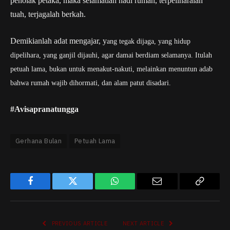
penolak petaka, maka selamatlah nadi rumah, terpeliharalah
tuah, terjagalah berkah.
Demikianlah adat mengajar, y
ang tegak dijaga, yang hidup
dipelihara, yang ganjil dijauhi, agar damai berdiam selamanya.
Itulah
petuah lama, bukan untuk menakut-nakuti, melainkan menuntun adab
bahwa rumah wajib dihormati, dan alam patut disadari.
#Avisapranatungga
Gerhana Bulan
Petuah Lama
Facebook
Twitter
WhatsApp
Email
Copy
Link
PREVIOUS ARTICLE
NEXT ARTICLE