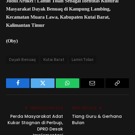
Judul Artikel : Lamin Tolan Sebagai Identitas Kultural
Masyarakat Dayak Benuaq di Kampung Lambing,
Kecamatan Muara Lawa, Kabupaten Kutai Barat,
Kalimantan Timur
(Oby)
Dayak Benuaq
Kutai Barat
Lamin Tolan
Facebook
Twitter
WhatsApp
Email
Copy
Link
PREVIOUS ARTICLE
NEXT ARTICLE
Perda Masyarakat Adat
Tiang Guru & Gerhana
Kukar Stagnan di Perbup,
Bulan
DPRD Desak