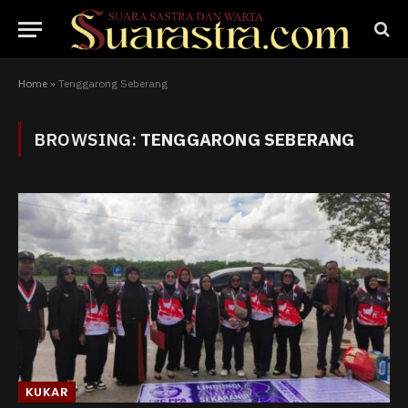
Home
»
Tenggarong Seberang
BROWSING:
TENGGARONG SEBERANG
KUKAR