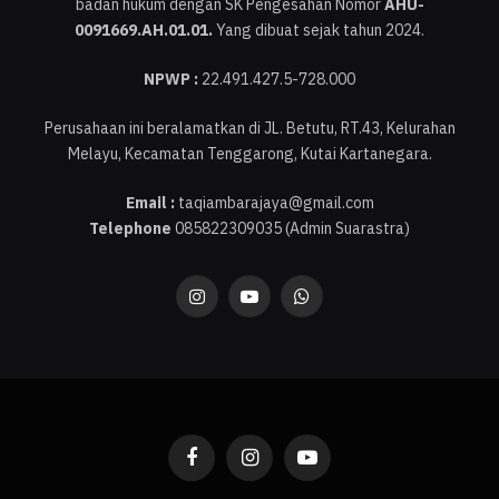
badan hukum dengan SK Pengesahan Nomor
AHU-
0091669.AH.01.01.
Yang dibuat sejak tahun 2024.
NPWP :
22.491.427.5-728.000
Perusahaan ini beralamatkan di JL. Betutu, RT.43, Kelurahan
Melayu, Kecamatan Tenggarong, Kutai Kartanegara.
Email :
taqiambarajaya@gmail.com
Telephone
085822309035 (Admin Suarastra)
Instagram
YouTube
WhatsApp
Facebook
Instagram
YouTube