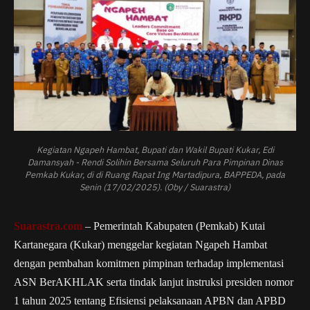
Kegiatan Ngapeh Hambat, Bupati dan Wakil Bupati Kukar, Edi
Damansyah - Rendi Solihin Bersama Seluruh Para Pimpinan Dinas
Pemkab Kukar, di di Ruang Rapat Ing Martadipura, BAPPEDA, pada
Senin (17/02/2025). (Oby / Suarastra)
Suarastra.com
– Pemerintah Kabupaten (Pemkab) Kutai
Kartanegara (Kukar) menggelar kegiatan Ngapeh Hambat
dengan pembahan komitmen pimpinan terhadap implementasi
ASN BerAKHLAK serta tindak lanjut instruksi presiden nomor
1 tahun 2025 tentang Efisiensi pelaksanaan APBN dan APBD