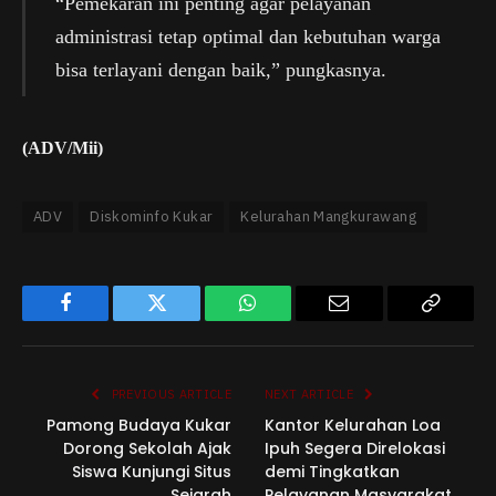
“Pemekaran ini penting agar pelayanan
administrasi tetap optimal dan kebutuhan warga
bisa terlayani dengan baik,” pungkasnya.
(ADV/Mii)
ADV
Diskominfo Kukar
Kelurahan Mangkurawang
Facebook
Twitter
WhatsApp
Email
Copy
Link
PREVIOUS ARTICLE
NEXT ARTICLE
Pamong Budaya Kukar
Kantor Kelurahan Loa
Dorong Sekolah Ajak
Ipuh Segera Direlokasi
Siswa Kunjungi Situs
demi Tingkatkan
Sejarah
Pelayanan Masyarakat