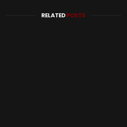
RELATED
POSTS
Polres Kukar Naikkan Kasus Dugaan Korupsi Honor Non-
ASN Disdikbud ke Tahap Penyidikan
Agustus 3, 2026