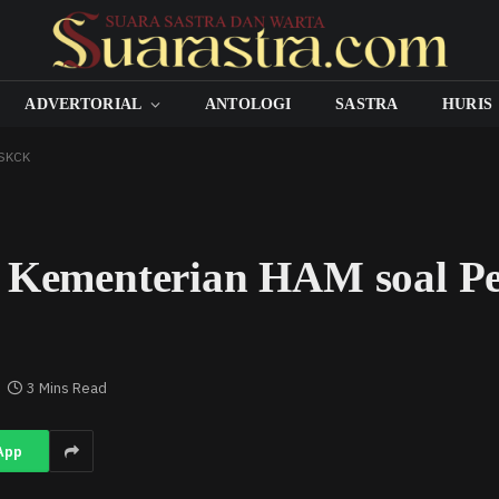
ADVERTORIAL
ANTOLOGI
SASTRA
HURIS
 SKCK
n Kementerian HAM soal 
3 Mins Read
App