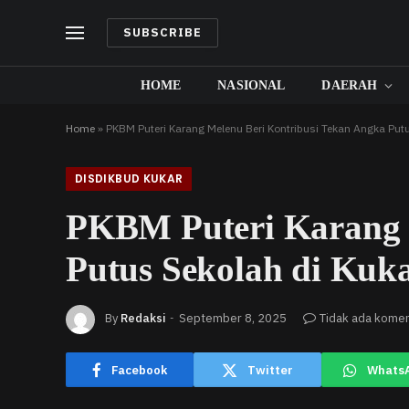
SUBSCRIBE
HOME
NASIONAL
DAERAH
Home
»
PKBM Puteri Karang Melenu Beri Kontribusi Tekan Angka Putu
DISDIKBUD KUKAR
PKBM Puteri Karang 
Putus Sekolah di Kuk
By
Redaksi
September 8, 2025
Tidak ada kome
Facebook
Twitter
Whats