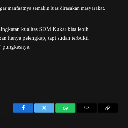
t agar manfaatnya semakin luas dirasakan masyarakat.
eningkatan kualitas SDM Kukar bisa lebih
kan hanya pelengkap, tapi sudah terbukti
” pungkasnya.
Facebook
Twitter
WhatsApp
Email
Copy
Link