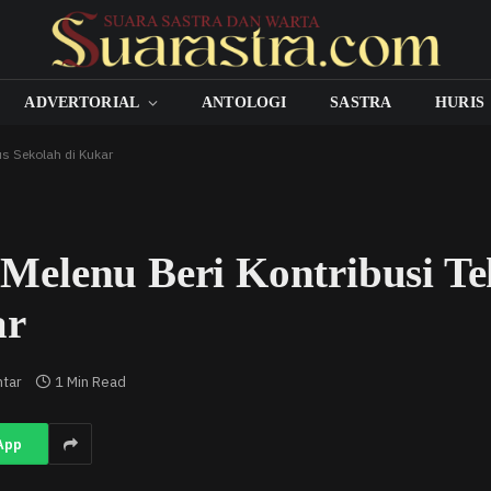
ADVERTORIAL
ANTOLOGI
SASTRA
HURIS
s Sekolah di Kukar
Melenu Beri Kontribusi T
ar
ntar
1 Min Read
App