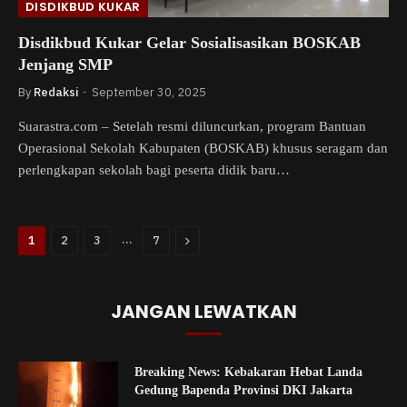
DISDIKBUD KUKAR
Disdikbud Kukar Gelar Sosialisasikan BOSKAB
Jenjang SMP
By
Redaksi
September 30, 2025
Suarastra.com – Setelah resmi diluncurkan, program Bantuan
Operasional Sekolah Kabupaten (BOSKAB) khusus seragam dan
perlengkapan sekolah bagi peserta didik baru…
…
Next
1
2
3
7
JANGAN LEWATKAN
Breaking News: Kebakaran Hebat Landa
Gedung Bapenda Provinsi DKI Jakarta