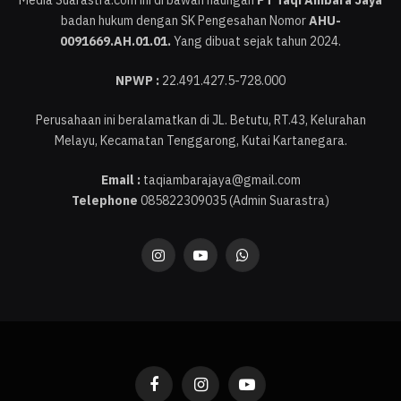
Media Suarastra.com ini di bawah naungan
PT Taqi Ambara Jaya
badan hukum dengan SK Pengesahan Nomor
AHU-
0091669.AH.01.01.
Yang dibuat sejak tahun 2024.
NPWP :
22.491.427.5-728.000
Perusahaan ini beralamatkan di JL. Betutu, RT.43, Kelurahan
Melayu, Kecamatan Tenggarong, Kutai Kartanegara.
Email :
taqiambarajaya@gmail.com
Telephone
085822309035 (Admin Suarastra)
Instagram
YouTube
WhatsApp
Facebook
Instagram
YouTube