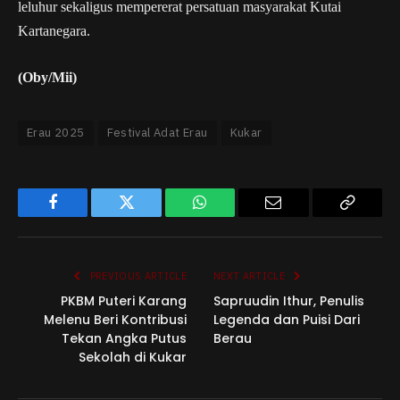
leluhur sekaligus mempererat persatuan masyarakat Kutai
Kartanegara.
(Oby/Mii)
Erau 2025
Festival Adat Erau
Kukar
Facebook
Twitter
WhatsApp
Email
Copy
Link
PREVIOUS ARTICLE
NEXT ARTICLE
PKBM Puteri Karang
Sapruudin Ithur, Penulis
Melenu Beri Kontribusi
Legenda dan Puisi Dari
Tekan Angka Putus
Berau
Sekolah di Kukar