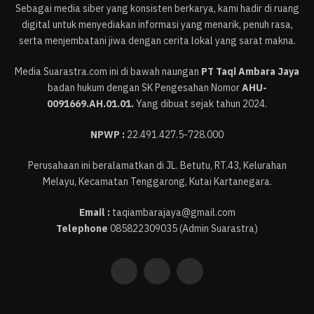
Sebagai media siber yang konsisten berkarya, kami hadir di ruang
digital untuk menyediakan informasi yang menarik, penuh rasa,
serta menjembatani jiwa dengan cerita lokal yang sarat makna.
Media Suarastra.com ini di bawah naungan
PT Taqi Ambara Jaya
badan hukum dengan SK Pengesahan Nomor
AHU-
0091669.AH.01.01.
Yang dibuat sejak tahun 2024.
NPWP :
22.491.427.5-728.000
Perusahaan ini beralamatkan di JL. Betutu, RT.43, Kelurahan
Melayu, Kecamatan Tenggarong, Kutai Kartanegara.
Email :
taqiambarajaya@gmail.com
Telephone
085822309035 (Admin Suarastra)
Instagram
YouTube
WhatsApp