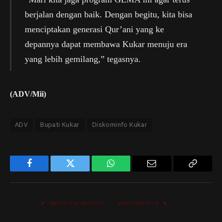
berjalan dengan baik. Dengan begitu, kita bisa
menciptakan generasi Qur’ani yang ke
depannya dapat membawa Kukar menuju era
yang lebih gemilang,” tegasnya.
(ADV/Mii)
ADV
Bupati Kukar
Diskominfo Kukar
Facebook
Twitter
WhatsApp
Email
Copy
Link
PREVIOUS ARTICLE
NEXT ARTICLE
Pemkab Kukar Ikuti Rakor
Bupati Kukar dan