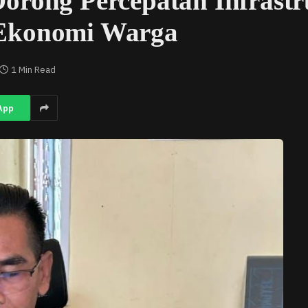
orong Percepatan Infrast
 Ekonomi Warga
1 Min Read
App