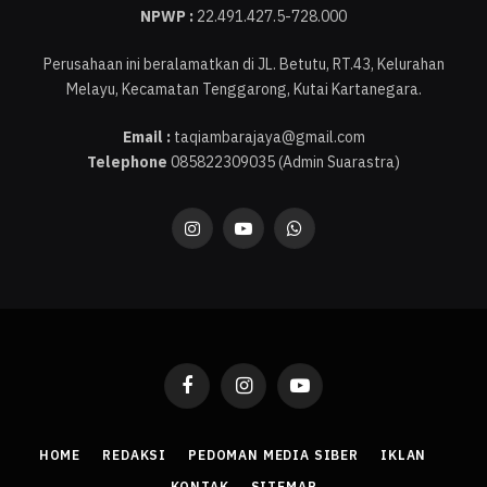
NPWP :
22.491.427.5-728.000
Perusahaan ini beralamatkan di JL. Betutu, RT.43, Kelurahan
Melayu, Kecamatan Tenggarong, Kutai Kartanegara.
Email :
taqiambarajaya@gmail.com
Telephone
085822309035 (Admin Suarastra)
Instagram
YouTube
WhatsApp
Facebook
Instagram
YouTube
HOME
REDAKSI
PEDOMAN MEDIA SIBER
IKLAN
KONTAK
SITEMAP