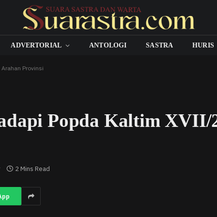
ADVERTORIAL
ANTOLOGI
SASTRA
HURIS
 Arahan Provinsi
adapi Popda Kaltim XVII/
r
2 Mins Read
App