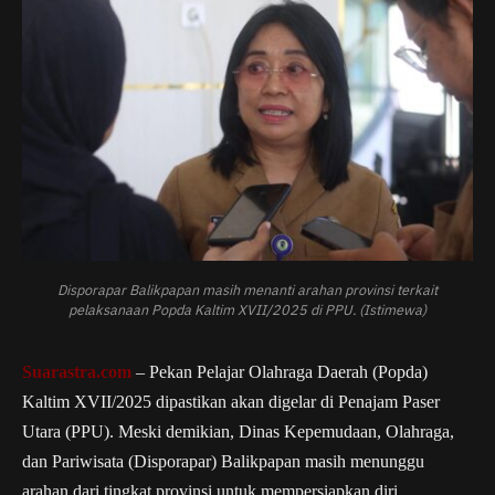
Disporapar Balikpapan masih menanti arahan provinsi terkait
pelaksanaan Popda Kaltim XVII/2025 di PPU. (Istimewa)
Suarastra.com
– Pekan Pelajar Olahraga Daerah (Popda)
Kaltim XVII/2025 dipastikan akan digelar di Penajam Paser
Utara (PPU). Meski demikian, Dinas Kepemudaan, Olahraga,
dan Pariwisata (Disporapar) Balikpapan masih menunggu
arahan dari tingkat provinsi untuk mempersiapkan diri