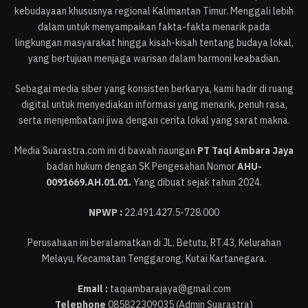
kebudayaan khususnya regional Kalimantan Timur. Menggali lebih
dalam untuk menyampaikan fakta-fakta menarik pada
lingkungan masyarakat hingga kisah-kisah tentang budaya lokal,
yang bertujuan menjaga warisan dalam harmoni keabadian.
Sebagai media siber yang konsisten berkarya, kami hadir di ruang
digital untuk menyediakan informasi yang menarik, penuh rasa,
serta menjembatani jiwa dengan cerita lokal yang sarat makna.
Media Suarastra.com ini di bawah naungan
PT Taqi Ambara Jaya
badan hukum dengan SK Pengesahan Nomor
AHU-
0091669.AH.01.01.
Yang dibuat sejak tahun 2024.
NPWP :
22.491.427.5-728.000
Perusahaan ini beralamatkan di JL. Betutu, RT.43, Kelurahan
Melayu, Kecamatan Tenggarong, Kutai Kartanegara.
Email :
taqiambarajaya@gmail.com
Telephone
085822309035 (Admin Suarastra)