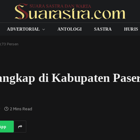
ADVERTORIAL
ANTOLOGI
SASTRA
HURIS
0,73 Persen
angkap di Kabupaten Pase
r
2 Mins Read
App