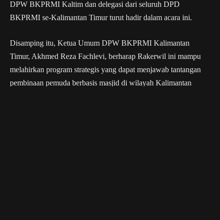
DPW BKPRMI Kaltim dan delegasi dari seluruh DPD
BKPRMI se-Kalimantan Timur turut hadir dalam acara ini.
Disamping itu, Ketua Umum DPW BKPRMI Kalimantan
Timur, Akhmed Reza Fachlevi, berharap Rakerwil ini mampu
melahirkan program strategis yang dapat menjawab tantangan
pembinaan pemuda berbasis masjid di wilayah Kalimantan
Timur.
“Kami ingin memastikan BKPRMI Kalimantan
Timur terus memberikan kontribusi nyata dalam
membentuk generasi muda yang religius,
berdaya saing, dan mampu membawa
perubahan positif bagi masyarakat,” ujarnya.