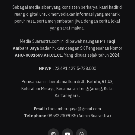
Sebagai media siber yang konsisten berkarya, kami hadir di
ruang digital untuk menyediakan informasi yang menarik,
penuh rasa, serta menjembatani jiwa dengan cerita lokal
yang sarat makna.
Media Suarastra.com ini di bawah naungan
PT Taqi
Ambara Jaya
badan hukum dengan SK Pengesahan Nomor
AHU-0091669.AH.01.01.
Yang dibuat sejak tahun 2024.
NPWP :
22.491.427.5-728.000
Perusahaan ini beralamatkan di JL. Betutu, RT.43,
Kelurahan Melayu, Kecamatan Tenggarong, Kutai
Kartanegara.
Email :
taqiambarajaya@gmail.com
Telephone
085822309035 (Admin Suarastra)