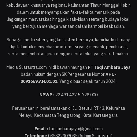
kebudayaan khususnya regional Kalimantan Timur. Menggali lebih
dalam untuk menyampaikan fakta-fakta menarik pada
lingkungan masyarakat hingga kisah-kisah tentang budaya lokal,
yang bertujuan menjaga warisan dalam harmoni keabadian.
Sebagai media siber yang konsisten berkarya, kami hadir di ruang
digital untuk menyediakan informasi yang menarik, penuh rasa,
serta menjembatani jiwa dengan cerita lokal yang sarat makna.
Media Suarastra.com ini di bawah naungan
PT Taqi Ambara Jaya
badan hukum dengan SK Pengesahan Nomor
AHU-
0091669.AH.01.01.
Yang dibuat sejak tahun 2024.
NPWP :
22.491.427.5-728.000
Perusahaan ini beralamatkan di JL. Betutu, RT.43, Kelurahan
Melayu, Kecamatan Tenggarong, Kutai Kartanegara.
Email :
taqiambarajaya@gmail.com
Telephone
085822309035 (Admin Suarastra)