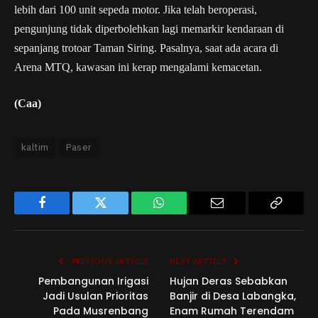
lebih dari 100 unit sepeda motor. Jika telah beroperasi,
pengunjung tidak diperbolehkan lagi memarkir kendaraan di
sepanjang trotoar Taman Siring. Pasalnya, saat ada acara di
Arena MTQ, kawasan ini kerap mengalami kemacetan.
(Caa)
kaltim
Paser
Facebook
Twitter
WhatsApp
Email
Copy
Link
PREVIOUS ARTICLE
NEXT ARTICLE
Pembangunan Irigasi
Hujan Deras Sebabkan
Jadi Usulan Prioritas
Banjir di Desa Labangka,
Pada Musrenbang
Enam Rumah Terendam