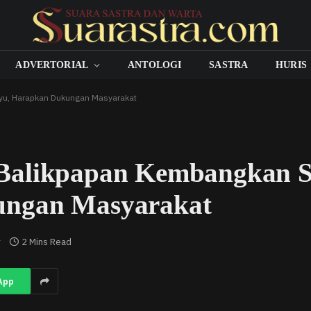
ADVERTORIAL
ANTOLOGI
SASTRA
HURIS
ayu, Harapkan Dukungan Masyarakat
Balikpapan Kembangkan S
ungan Masyarakat
r
2 Mins Read
App