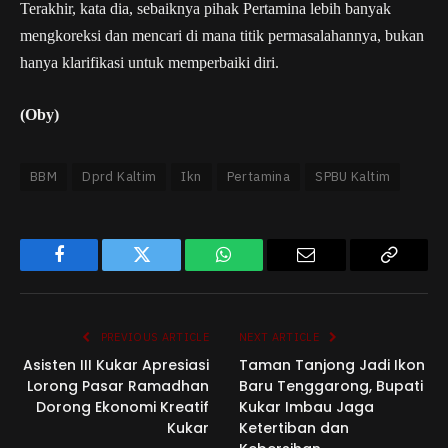
Terakhir, kata dia, sebaiknya pihak Pertamina lebih banyak
mengkoreksi dan mencari di mana titik permasalahannya, bukan
hanya klarifikasi untuk memperbaiki diri.
(Oby)
BBM
Dprd Kaltim
Ikn
Pertamina
SPBU Kaltim
Facebook
Twitter
WhatsApp
Email
Copy
Link
PREVIOUS ARTICLE
NEXT ARTICLE
Asisten III Kukar Apresiasi
Taman Tanjong Jadi Ikon
Lorong Pasar Ramadhan
Baru Tenggarong, Bupati
Dorong Ekonomi Kreatif
Kukar Imbau Jaga
Kukar
Ketertiban dan