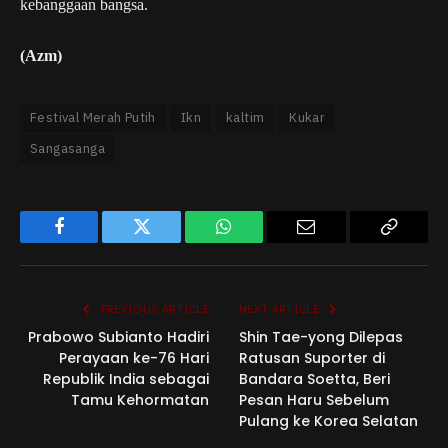
kebanggaan bangsa.
(Azm)
Festival Merah Putih
Ikn
kaltim
Kukar
Sangasanga
Facebook
Twitter
WhatsApp
Email
Copy
Link
PREVIOUS ARTICLE
NEXT ARTICLE
Prabowo Subianto Hadiri
Shin Tae-yong Dilepas
Perayaan ke-76 Hari
Ratusan Suporter di
Republik India sebagai
Bandara Soetta, Beri
Tamu Kehormatan
Pesan Haru Sebelum
Pulang ke Korea Selatan