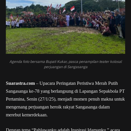
Agenda foto bersama Bupati Kukar, pasca penampilan teater kolosal
perjuangan di Sangasanga
Suarastra.com
– Upacara Peringatan Peristiwa Merah Putih
Sangasanga ke-78 yang berlangsung di Lapangan Sepakbola PT
Pertamina, Senin (27/1/25), menjadi momen penuh makna untuk
mengenang perjuangan heroik rakyat Sangasanga dalam
merebut kemerdekaan.
Dengan tema “Pahlawanku adalah Inspirasi Idamanku,” acara