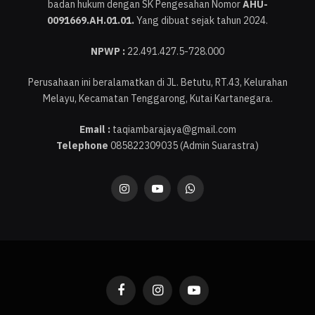
badan hukum dengan SK Pengesahan Nomor
AHU-
0091669.AH.01.01.
Yang dibuat sejak tahun 2024.
NPWP :
22.491.427.5-728.000
Perusahaan ini beralamatkan di JL. Betutu, RT.43, Kelurahan
Melayu, Kecamatan Tenggarong, Kutai Kartanegara.
Email :
taqiambarajaya@gmail.com
Telephone
085822309035 (Admin Suarastra)
Instagram
YouTube
WhatsApp
Facebook
Instagram
YouTube