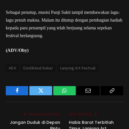
Sebagai penutup, musisi Panji Sakti tampil membawakan lagu-
lagu penuh makna. Malam itu ditutup dengan pembagian hadiah
kepada para penampil yang telah berjuang selama sepekan
festival berlangsung.
(ADV/Oby)
ADV
Disdikbud Kukar
Lanjong Art Festival
Facebook
Twitter
WhatsApp
Email
Copy
Link
PREVIOUS ARTICLE
NEXT ARTICLE
Jangan Duduk di Depan
Habis Barat Terbitlah
Pintu
Timur, Lanjong Art