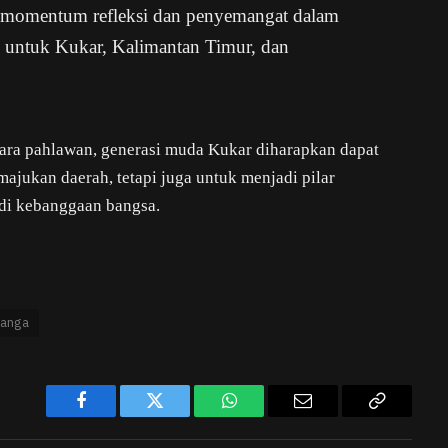
gai momentum refleksi dan penyemangat dalam
 untuk Kukar, Kalimantan Timur, dan
ara pahlawan, generasi muda Kukar diharapkan dapat
jukan daerah, tetapi juga untuk menjadi pilar
i kebanggaan bangsa.
anga
Facebook
Twitter
WhatsApp
Email
Copy
Link