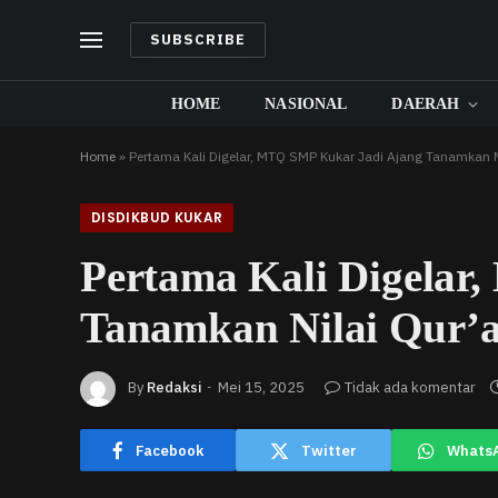
SUBSCRIBE
HOME
NASIONAL
DAERAH
Home
»
Pertama Kali Digelar, MTQ SMP Kukar Jadi Ajang Tanamkan Ni
DISDIKBUD KUKAR
Pertama Kali Digelar
Tanamkan Nilai Qur’a
By
Redaksi
Mei 15, 2025
Tidak ada komentar
Facebook
Twitter
Whats