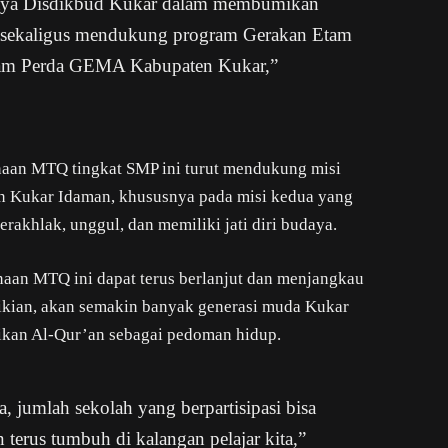
upaya Disdikbud Kukar dalam membumikan
ar, sekaligus mendukung program Gerakan Etam
lam Perda GEMA Kabupaten Kukar,”
aan MTQ tingkat SMP ini turut mendukung misi
 Kukar Idaman, khususnya pada misi kedua yang
akhlak, unggul, dan memiliki jati diri budaya.
aan MTQ ini dapat terus berlanjut dan menjangkau
ikian, akan semakin banyak generasi muda Kukar
ikan Al-Qur’an sebagai pedoman hidup.
, jumlah sekolah yang berpartisipasi bisa
terus tumbuh di kalangan pelajar kita,”