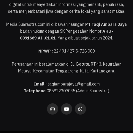
digital untuk menyediakan informasi yang menarik, penuh rasa,
serta menjembatani jiwa dengan cerita lokal yang sarat makna.
Media Suarastra.com ini di bawah naungan
PT Taqi Ambara Jaya
badan hukum dengan SK Pengesahan Nomor
AHU-
0091669.AH.01.01.
Yang dibuat sejak tahun 2024.
NPWP :
22.491.427.5-728.000
Perusahaan ini beralamatkan di JL. Betutu, RT.43, Kelurahan
Melayu, Kecamatan Tenggarong, Kutai Kartanegara.
Email :
taqiambarajaya@gmail.com
Telephone
085822309035 (Admin Suarastra)
Instagram
YouTube
WhatsApp