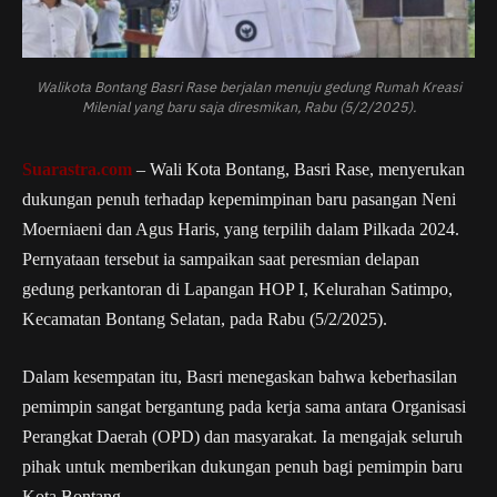
Walikota Bontang Basri Rase berjalan menuju gedung Rumah Kreasi
Milenial yang baru saja diresmikan, Rabu (5/2/2025).
Suarastra.com
– Wali Kota Bontang, Basri Rase, menyerukan
dukungan penuh terhadap kepemimpinan baru pasangan Neni
Moerniaeni dan Agus Haris, yang terpilih dalam Pilkada 2024.
Pernyataan tersebut ia sampaikan saat peresmian delapan
gedung perkantoran di Lapangan HOP I, Kelurahan Satimpo,
Kecamatan Bontang Selatan, pada Rabu (5/2/2025).
Dalam kesempatan itu, Basri menegaskan bahwa keberhasilan
pemimpin sangat bergantung pada kerja sama antara Organisasi
Perangkat Daerah (OPD) dan masyarakat. Ia mengajak seluruh
pihak untuk memberikan dukungan penuh bagi pemimpin baru
Kota Bontang.