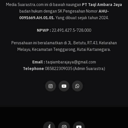
Media Suarastra.com ini di bawah naungan
PT Taqi Ambara Jaya
badan hukum dengan SK Pengesahan Nomor
AHU-
0091669.AH.01.01.
Yang dibuat sejak tahun 2024.
NPWP :
22.491.427.5-728.000
Perusahaan ini beralamatkan di JL. Betutu, RT.43, Kelurahan
Melayu, Kecamatan Tenggarong, Kutai Kartanegara.
Email :
taqiambarajaya@gmail.com
Telephone
085822309035 (Admin Suarastra)
Instagram
YouTube
WhatsApp