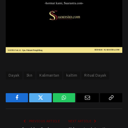
Dayak
Ikn
Kalimantan
kaltim
Ritual Dayak
Facebook
Twitter
WhatsApp
Email
Copy
Link
PREVIOUS ARTICLE
NEXT ARTICLE