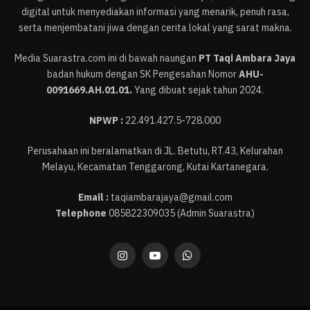
digital untuk menyediakan informasi yang menarik, penuh rasa,
serta menjembatani jiwa dengan cerita lokal yang sarat makna.
Media Suarastra.com ini di bawah naungan
PT Taqi Ambara Jaya
badan hukum dengan SK Pengesahan Nomor
AHU-
0091669.AH.01.01.
Yang dibuat sejak tahun 2024.
NPWP :
22.491.427.5-728.000
Perusahaan ini beralamatkan di JL. Betutu, RT.43, Kelurahan
Melayu, Kecamatan Tenggarong, Kutai Kartanegara.
Email :
taqiambarajaya@gmail.com
Telephone
085822309035 (Admin Suarastra)
Instagram
YouTube
WhatsApp