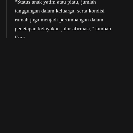
“Status anak yatim atau piatu, jumlah
tanggungan dalam keluarga, serta kondisi
rumah juga menjadi pertimbangan dalam
penetapan kelayakan jalur afirmasi,” tambah
Emy.
(ADV/Oby)
ADV
Disdikbud Kukar
Jalur Afirmasi
Facebook
Twitter
WhatsApp
Email
Copy
Link
PREVIOUS ARTICLE
NEXT ARTICLE
KTNA Kukar Siap Berlaga
Disdikbud Kukar