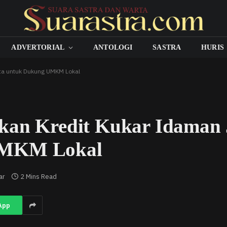
ADVERTORIAL
ANTOLOGI
SASTRA
HURIS
uta untuk Dukung UMKM Lokal
kan Kredit Kukar Idaman
UMKM Lokal
ar
2 Mins Read
App