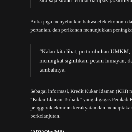
situ saja sudah terlihat dampak positifny
Aulia juga menyebutkan bahwa efek ekonomi dar
pertanian, dan perikanan menunjukkan peningkat
“Kalau kita lihat, pertumbuhan UMKM, 
meningkat signifikan, petani lumayan,
tambahnya.
Sebagai informasi, Kredit Kukar Idaman (KKI) m
“Kukar Idaman Terbaik” yang digagas Pemkab Ku
penggerak ekonomi kerakyatan dan menciptakan
berkelanjutan.
(ADV/Oby/Mii)