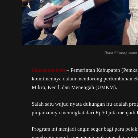
Bupati Kukar, Aulia
Suarastra.com
– Pemerintah Kabupaten (Pemkab
komitmennya dalam mendorong pertumbuhan eko
Mikro, Kecil, dan Menengah (UMKM).
Salah satu wujud nyata dukungan itu adalah pro
pinjamannya meningkat dari Rp50 juta menjadi 
Program ini menjadi angin segar bagi para pela
membantu mereka mengembangkan usaha tanpa t