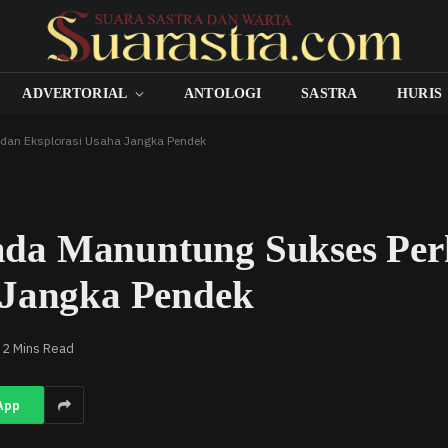
ADVERTORIAL
ANTOLOGI
SASTRA
HURIS
 dan Eksplorasi Usaha Jangka Pendek
da Manuntung Sukses Perk
 Jangka Pendek
2 Mins Read
App