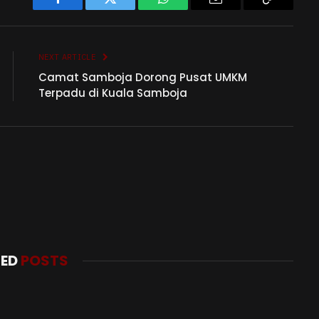
Facebook
Twitter
WhatsApp
Email
Copy
Link
NEXT ARTICLE
Camat Samboja Dorong Pusat UMKM
Terpadu di Kuala Samboja
TED
POSTS