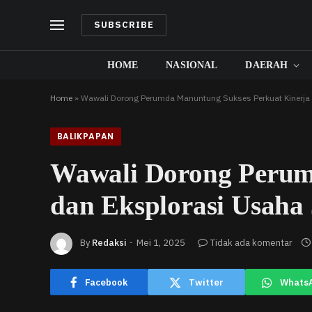
SUBSCRIBE
HOME
NASIONAL
DAERAH
Home
»
Wawali Dorong Perumda Manuntung Sukses Perkuat Kinerja
BALIKPAPAN
Wawali Dorong Perum
dan Eksplorasi Usaha
By
Redaksi
Mei 1, 2025
Tidak ada komentar
Facebook
Twitter
Whats