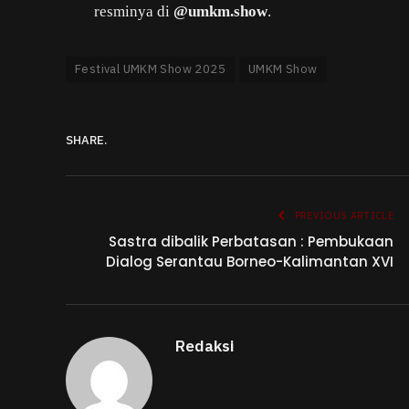
resminya di
@umkm.show
.
Festival UMKM Show 2025
UMKM Show
SHARE.
PREVIOUS ARTICLE
Sastra dibalik Perbatasan : Pembukaan
Dialog Serantau Borneo-Kalimantan XVI
Redaksi