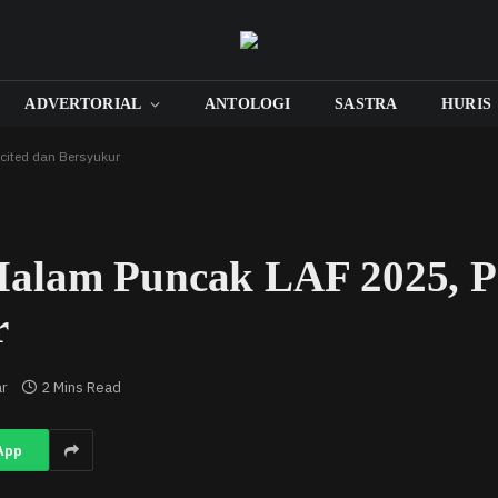
ADVERTORIAL
ANTOLOGI
SASTRA
HURIS
cited dan Bersyukur
lam Puncak LAF 2025, Pan
r
ar
2 Mins Read
App