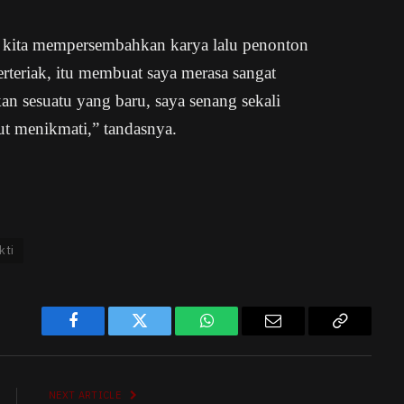
ka kita mempersembahkan karya lalu penonton
rteriak, itu membuat saya merasa sangat
an sesuatu yang baru, saya senang sekali
ut menikmati,” tandasnya.
kti
Facebook
Twitter
WhatsApp
Email
Copy
Link
NEXT ARTICLE