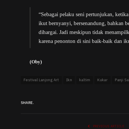
“Sebagai pelaku seni pertunjukan, keti
ikut bernyanyi, bersenandung, bahkan be
dihargai. Jadi meskipun tidak menampilk
karena penonton di sini baik-baik dan ik
(Oby)
Festival Lanjong Art
Ikn
kaltim
Kukar
Panji Sa
SHARE.
PREVIOUS ARTICLE