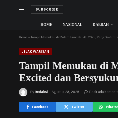
SUBSCRIBE
HOME
NASIONAL
DAERAH
Home
»
Tampil Memukau di Malam Puncak LAF 2025, Panji Sakti : Ex
JEJAK WARISAN
Tampil Memukau di Ma
Excited dan Bersyuku
By
Redaksi
Agustus 28, 2025
Tidak ada koment
Facebook
Twitter
Whats