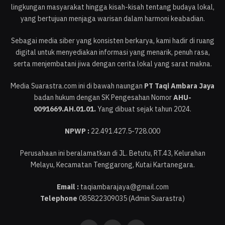
lingkungan masyarakat hingga kisah-kisah tentang budaya lokal,
yang bertujuan menjaga warisan dalam harmoni keabadian.
Sebagai media siber yang konsisten berkarya, kami hadir di ruang
digital untuk menyediakan informasi yang menarik, penuh rasa,
serta menjembatani jiwa dengan cerita lokal yang sarat makna.
Media Suarastra.com ini di bawah naungan
PT Taqi Ambara Jaya
badan hukum dengan SK Pengesahan Nomor
AHU-
0091669.AH.01.01.
Yang dibuat sejak tahun 2024.
NPWP :
22.491.427.5-728.000
Perusahaan ini beralamatkan di JL. Betutu, RT.43, Kelurahan
Melayu, Kecamatan Tenggarong, Kutai Kartanegara.
Email :
taqiambarajaya@gmail.com
Telephone
085822309035 (Admin Suarastra)