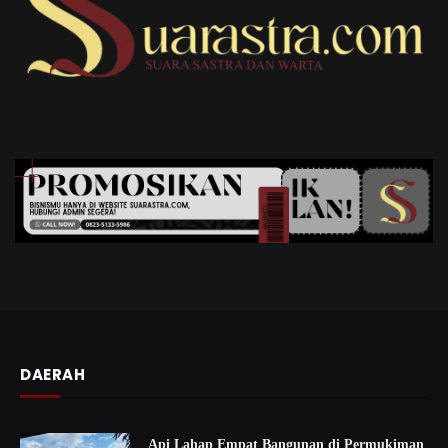
DAERAH
Api Lahap Empat Bangunan di Permukiman