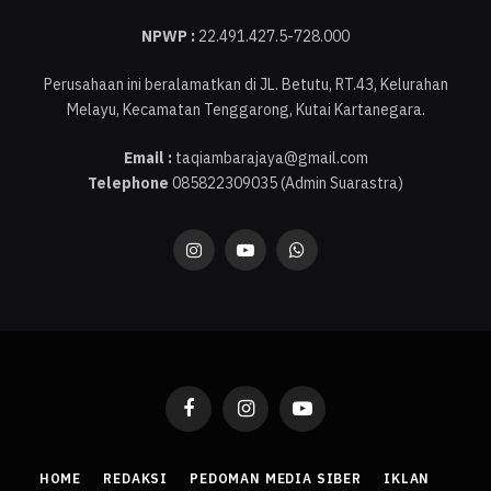
NPWP :
22.491.427.5-728.000
Perusahaan ini beralamatkan di JL. Betutu, RT.43, Kelurahan
Melayu, Kecamatan Tenggarong, Kutai Kartanegara.
Email :
taqiambarajaya@gmail.com
Telephone
085822309035 (Admin Suarastra)
Instagram
YouTube
WhatsApp
Facebook
Instagram
YouTube
HOME
REDAKSI
PEDOMAN MEDIA SIBER
IKLAN