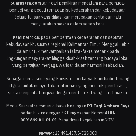
Suarastra.com
lahir dari pemikiran mendalam para pemuda-
pemudi yang peduli terhadap isu kedaerahan dan kebudayaan.
Setiap tulisan yang dihasilkan merupakan cerita dari hati,
menyuarakan makna dalam setiap kata.
Kami berfokus pada pemberitaan kedaerahan dan seputar
kebudayaan khususnya regional Kalimantan Timur. Menggali lebih
dalam untuk menyampaikan fakta-fakta menarik pada
lingkungan masyarakat hingga kisah-kisah tentang budaya lokal,
yang bertujuan menjaga warisan dalam harmoni keabadian.
Sebagai media siber yang konsisten berkarya, kami hadir di ruang
digital untuk menyediakan informasi yang menarik, penuh rasa,
serta menjembatani jiwa dengan cerita lokal yang sarat makna.
Media Suarastra.com ini di bawah naungan
PT Taqi Ambara Jaya
badan hukum dengan SK Pengesahan Nomor
AHU-
0091669.AH.01.01.
Yang dibuat sejak tahun 2024.
NPWP :
22.491.427.5-728.000